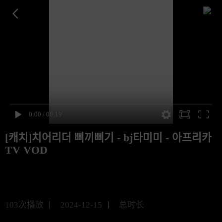
[캐치]치어리더 삐끼삐기 - bj타미미 - 아프리카
TV VOD
未知
103
次播放
2024-12-15
总时长