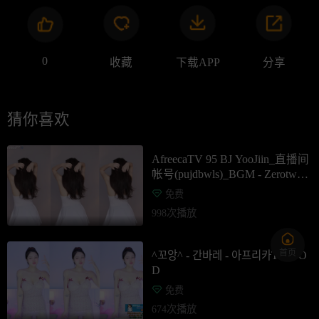
0
收藏
下载APP
分享
猜你喜欢
AfreecaTV 95 BJ YooJiin_直播间
帐号(pujdbwls)_BGM - Zerotwo -
아프리카TV VOD
免费
998次播放
首页
^꼬앙^ - 간바레 - 아프리카TV VO
D
免费
674次播放