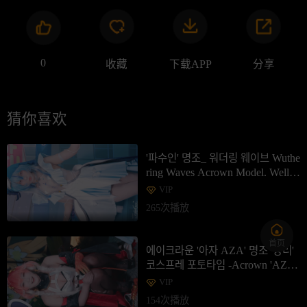
0
收藏
下载APP
分享
猜你喜欢
'파수인' 명조_ 워더링 웨이브 Wuthe
ring Waves Acrown Model. Well
포토타임 -제2회 브이페스티벌 4k60
VIP
p_2
265次播放
首页
에이크라운 '아자 AZA' 명조 '장리'
코스프레 포토타임 -Acrown 'AZA
Miyuko' 長離 Changli Cosplay 4k
VIP
60p 띵조파크 in 용산_2
154次播放