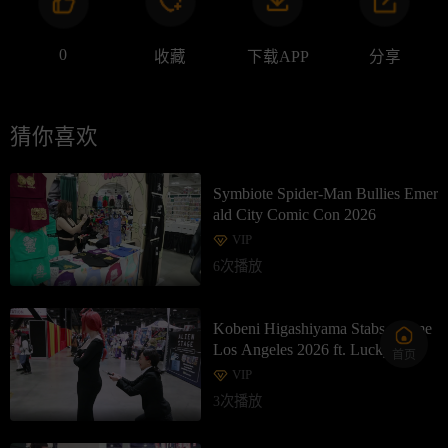
0
收藏
下载APP
分享
猜你喜欢
Symbiote Spider-Man Bullies Emer
ald City Comic Con 2026
VIP
6次播放
Kobeni Higashiyama Stabs Anime
Los Angeles 2026 ft. Lucky Lai
首页
VIP
3次播放