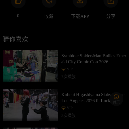
0
收藏
下载APP
分享
猜你喜欢
Symbiote Spider-Man Bullies Emer
ald City Comic Con 2026
VIP
7次播放
Kobeni Higashiyama Stabs Anime
Los Angeles 2026 ft. Lucky Lai
首页
VIP
3次播放